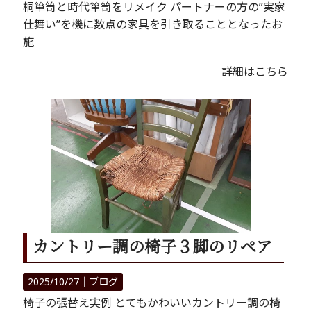
桐箪笥と時代箪笥をリメイク パートナーの方の”実家
仕舞い”を機に数点の家具を引き取ることとなったお
施
詳細はこちら
カントリー調の椅子３脚のリペア
2025/10/27｜
ブログ
椅子の張替え実例 とてもかわいいカントリー調の椅