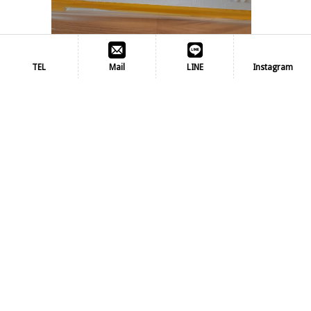
TEL
Mail
LINE
Instagram
エコカラット補修(リペア)
2022/12/26｜
リペアマイスターの道
ブログ
すぐれた調湿機能や脱臭機能、有害物質の低減など
の性能と高いインテリア性に定評のあるエコカラッ
ト。 陶
詳細はこちら
次のページ »