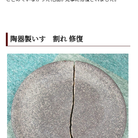
陶器製いす 割れ 修復