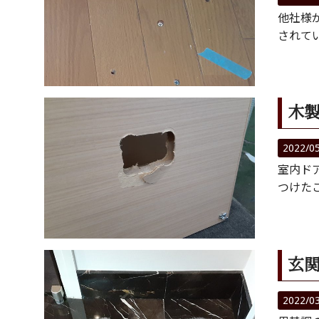
他社様
されて
木
2022/0
室内ド
つけた
玄
2022/0