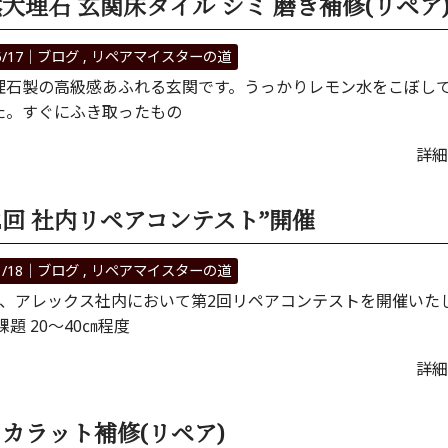
大理石 玄関床タイル シミ 磨き補修(リペア
5/17｜
ブログ
リペアマイスターの道
理石製の高級感あふれる玄関です。うっかりレモン水をこぼし
た。すぐにふき取ったもの
詳細
2回 社内リペアコンテスト”開催
1/18｜
ブログ
リペアマイスターの道
日、アレックス社内において第2回リペアコンテストを開催いた
課題 20～40㎝程度
詳細
カラット補修(リペア)