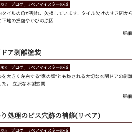
8/22｜
ブログ
リペアマイスターの道
タイルの角が割れ、欠損しています。タイル欠けのすき間か
と下地の損傷やかびの原因
詳細
関ドア剥離塗装
8/08｜
ブログ
リペアマイスターの道
象を大きく左右する”家の顔”とも称される大切な玄関ドアの剝
した。 立派な木製玄関
詳細
り処理のビス穴跡の補修(リペア)
5/25｜
ブログ
リペアマイスターの道