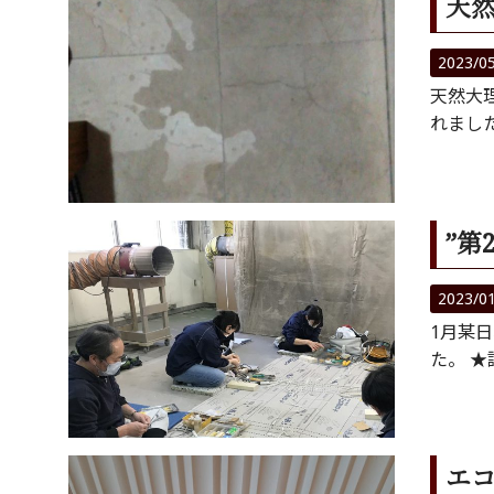
天然
2023/0
天然大
れまし
”第
2023/0
1月某
た。 ★
エコ