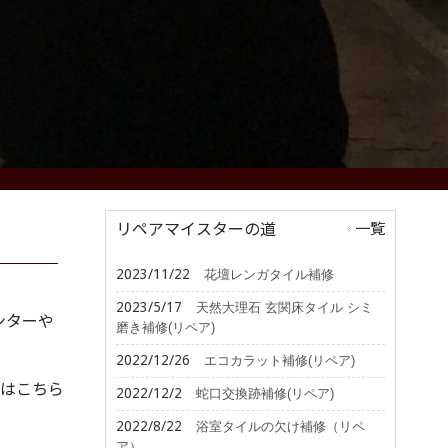
リペアマイスターの道
一覧
2023/11/22
花壇レンガタイル補修
2023/5/17
天然大理石 玄関床タイル シミ
ンターや
磨き補修(リペア)
2022/12/26
エコカラット補修(リペア)
はこちら
2022/12/2
蛇口交換跡補修(リペア)
2022/8/22
浴室タイルの欠け補修（リペ
ア）