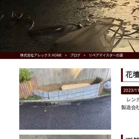
株式会社アレックス HOME
>
ブログ
>
リペアマイスターの道
花
2023/1
レンガ
製造会