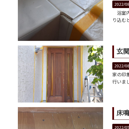
2022/0
浴室内
り込む
玄
2022/0
家の印
行いま
床鳴
2022/0