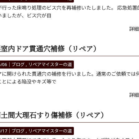
が行った床鳴り処理のビス穴を再補修いたしました。 応急処置
いましたが、ビス穴が目
詳細
製室内ドア貫通穴補修（リペア）
5/06｜
ブログ
リペアマイスターの道
アに開けられた貫通穴の補修を行いました。通常のご依頼では
ことによる陥没やキズ等で
詳細
関土間大理石すり傷補修（リペア）
3/17｜
ブログ
リペアマイスターの道