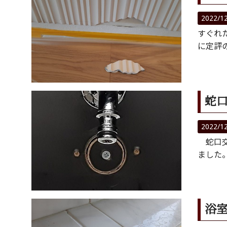
2022/1
すぐれ
に定評
蛇口
2022/1
蛇口交
ました
浴