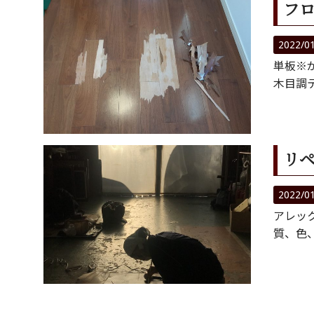
フ
2022/0
単板※
木目調
リ
2022/0
アレッ
質、色