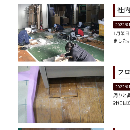
社
2022/0
1月某
ました。
フ
2022/0
周りと
計に目