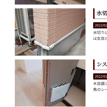
水
2022/0
水切り
は玄翁
シ
2022/0
木目調
角のシ