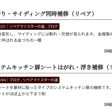
切り・サイディング同時補修（リペア）
2/21｜
リペアマイスターの道
ブログ
は変形し、サイディングには割れ・欠損が見られます。 金属製
と呼ばれる金づちの一種
詳細
ステムキッチン扉シートはがれ・浮き補修（
2/04｜
ブログ
リペアマイスターの道
シートを基材に貼ったタイプのシステムキッチン扉の補修です
ートがほぼ上から下まで削
詳細