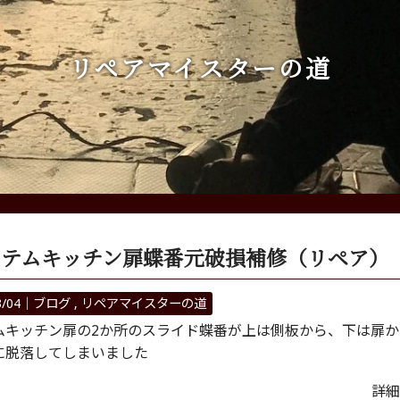
リペアマイスターの道
ステムキッチン扉蝶番元破損補修（リペア）
3/04｜
ブログ
リペアマイスターの道
ムキッチン扉の2か所のスライド蝶番が上は側板から、下は扉か
に脱落してしまいました
詳細