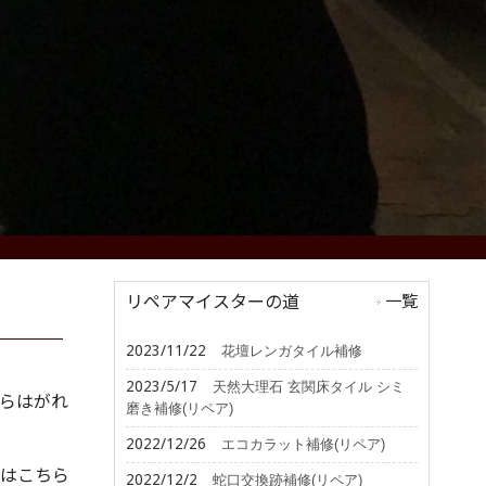
リペアマイスターの道
一覧
2023/11/22
花壇レンガタイル補修
2023/5/17
天然大理石 玄関床タイル シミ
らはがれ
磨き補修(リペア)
2022/12/26
エコカラット補修(リペア)
はこちら
2022/12/2
蛇口交換跡補修(リペア)